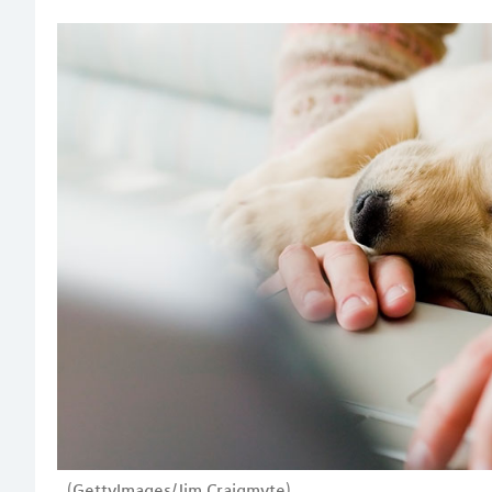
(GettyImages/Jim Craigmyte)