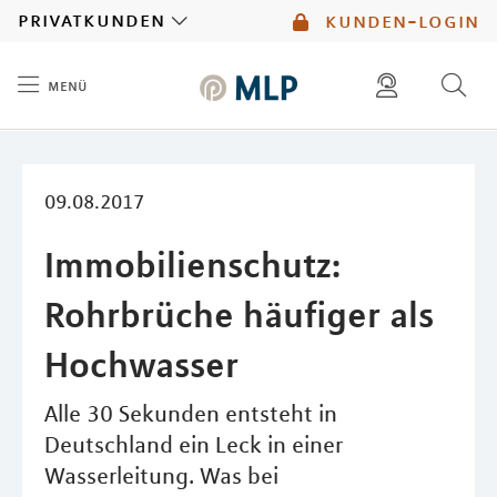
MLP
privatkunden
kunden-login
menü
Inhalt
diese website durchsuchen
mlp berater finden
09.08.2017
Immobilienschutz:
Rohrbrüche häufiger als
Hochwasser
Alle 30 Sekunden entsteht in
Deutschland ein Leck in einer
Wasserleitung. Was bei