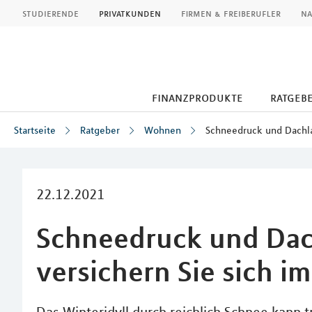
MLP
studierende
privatkunden
firmen & freiberufler
na
finanzprodukte
ratgeb
Startseite
Ratgeber
Wohnen
Schneedruck und Dachla
Inhalt
22.12.2021
Schneedruck und Dac
versichern Sie sich i