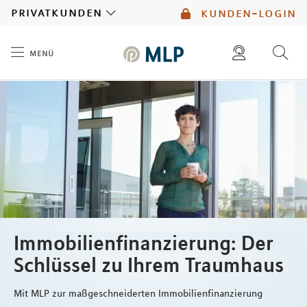
MLP
privatkunden
kunden-login
menü
Inhalt
diese website durchsuchen
mlp berater finden
Immobilienfinanzierung: Der
Schlüssel zu Ihrem Traumhaus
Mit MLP zur maßgeschneiderten Immobilienfinanzierung