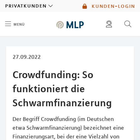
MLP
privatkunden
kunden-login
menü
Inhalt
diese website durchsuchen
mlp berater finden
27.09.2022
Crowdfunding: So
funktioniert die
Schwarmfinanzierung
Der Begriff Crowdfunding (im Deutschen
etwa Schwarmfinanzierung) bezeichnet eine
Finanzierungsart, bei der eine Vielzahl von